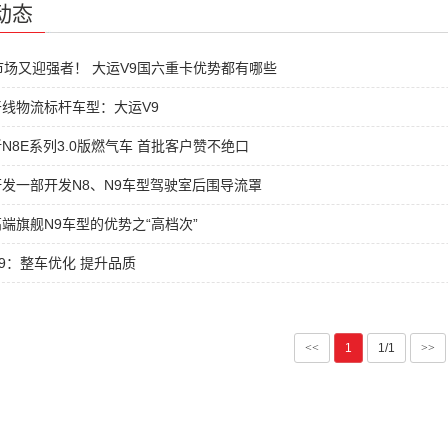
动态
市场又迎强者！ 大运V9国六重卡优势都有哪些
线物流标杆车型：大运V9
N8E系列3.0版燃气车 首批客户赞不绝口
发一部开发N8、N9车型驾驶室后围导流罩
端旗舰N9车型的优势之“高档次”
9：整车优化 提升品质
<<
1
1/1
>>