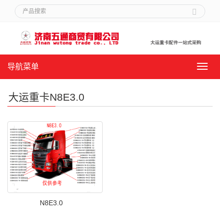
导航菜单
导
航
菜
大运重卡N8E3.0
单
N8E3.0