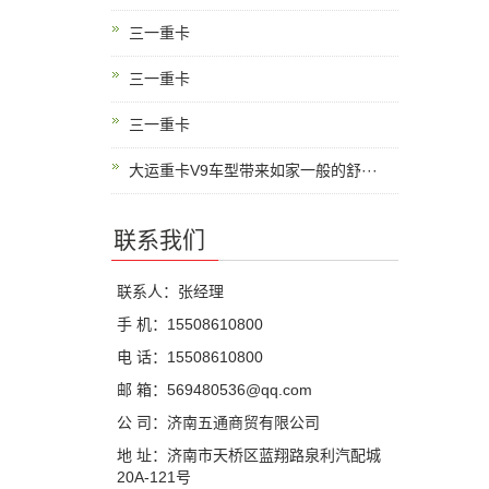
三一重卡
三一重卡
三一重卡
大运重卡V9车型带来如家一般的舒···
联系我们
联系人：张经理
手 机：15508610800
电 话：15508610800
邮 箱：569480536@qq.com
公 司：济南五通商贸有限公司
地 址：济南市天桥区蓝翔路泉利汽配城
20A-121号