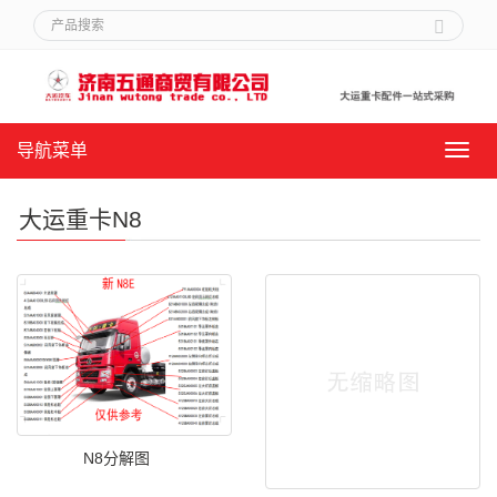
导航菜单
导
航
菜
大运重卡N8
单
N8分解图