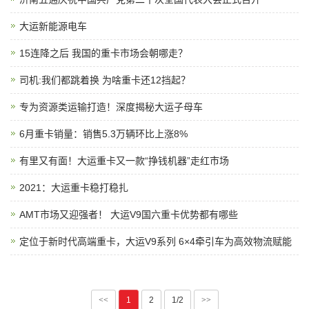
大运新能源电车
15连降之后 我国的重卡市场会朝哪走？
司机:我们都跳着换 为啥重卡还12挡起？
专为资源类运输打造！深度揭秘大运子母车
6月重卡销量：销售5.3万辆环比上涨8%
有里又有面！大运重卡又一款“挣钱机器”走红市场
2021：大运重卡稳打稳扎
AMT市场又迎强者！ 大运V9国六重卡优势都有哪些
定位于新时代高端重卡，大运V9系列 6×4牵引车为高效物流赋能
<<
1
2
1/2
>>